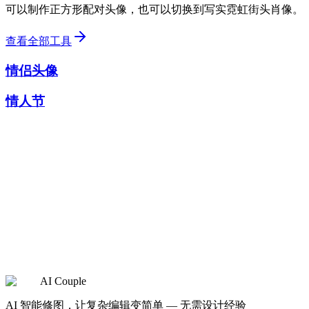
可以制作正方形配对头像，也可以切换到写实霓虹街头肖像。
查看全部工具
情侣头像
情人节
检查可见范围
生成历史
AI Couple
JPG、PNG 与 WebP
AI 智能修图，让复杂编辑变简单 — 无需设计经验