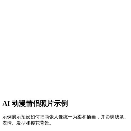
照片
必填 · 单人照或合照都行
第二张照片
可选 · 只有分开的单人照时再加
支持 JPG、PNG、WebP，最大 10MB
补充说明（可选）
公开可见
创建情侣照片
效果预览
AI 动漫情侣照片示例
示例展示预设如何把两张人像统一为柔和插画，并协调线条、
表情、发型和樱花背景。