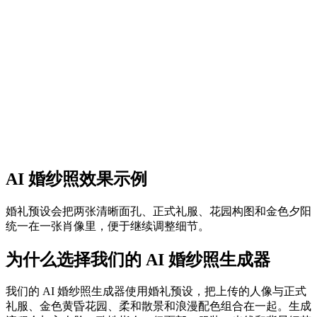
第二张照片
可选 · 只有分开的单人照时再加
支持 JPG、PNG、WebP，最大 10MB
补充说明（可选）
公开可见
创建情侣照片
效果预览
AI 婚纱照效果示例
婚礼预设会把两张清晰面孔、正式礼服、花园构图和金色夕阳
统一在一张肖像里，便于继续调整细节。
为什么选择我们的 AI 婚纱照生成器
我们的 AI 婚纱照生成器使用婚礼预设，把上传的人像与正式
礼服、金色黄昏花园、柔和散景和浪漫配色组合在一起。生成